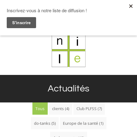
F
L
X
I
Actualités
Tous
clients
(4)
Club PLFSS
(7)
do-tanks
(5)
Europe de la santé
(1)