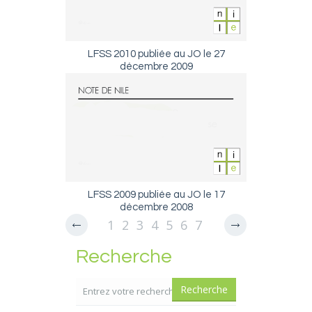
LFSS 2010 publiée au JO le 27
décembre 2009
LFSS 2009 publiée au JO le 17
décembre 2008
1
2
3
4
5
6
7
8
9
10
11
12
Recherche
13
14