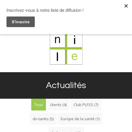
F
L
X
I
Actualités
Tous
clients
(4)
Club PLFSS
(7)
do-tanks
(5)
Europe de la santé
(1)