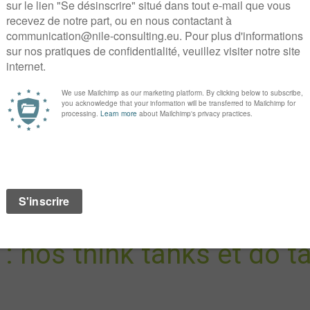
Bienvenue chez nile
 soins, assurer le partage d'informa
 de la chaîne de santé sont les missi
 : nos think tanks et do t