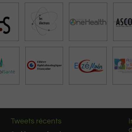
Tweets récents
I
d