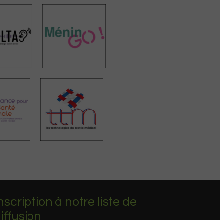
nscription à notre liste de
iffusion