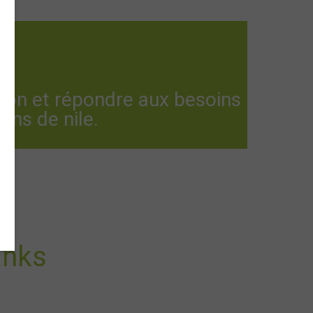
tion et répondre aux besoins
ons de nile.
anks