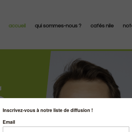
accueil
qui sommes-nous ?
cafés nile
not