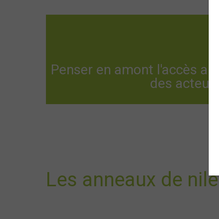
Penser en amont l'accès aux
des acteurs
Les anneaux de nile