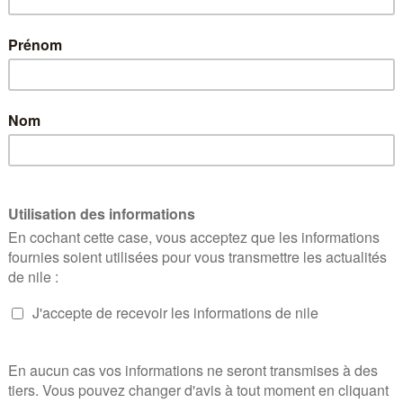
its 2027 de la CNAM"
légué à la gestion et à l’organisation des soins) et Gr
es et des statistiques) de la CNAM