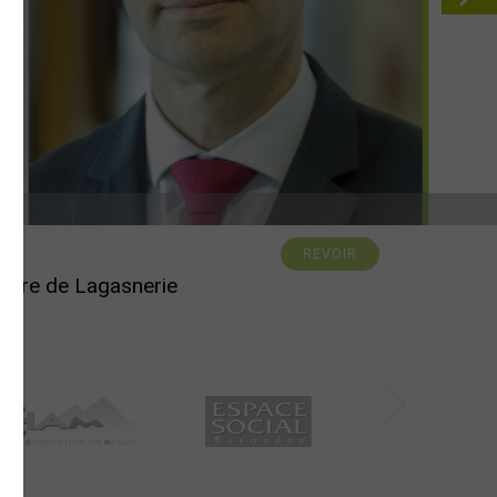
REVOIR
égoire de Lagasnerie