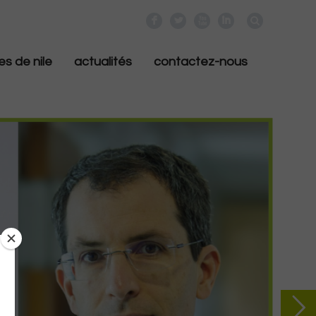
F
L
X
I
es de nile
actualités
contactez-nous