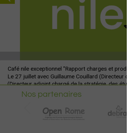
Café nile exceptionnel "Rapport charges et produ
Le 27 juillet avec Guillaume Couillard (Directeur dé
(Directeur adjoint chargé de la stratégie, des étud
Nos partenaires