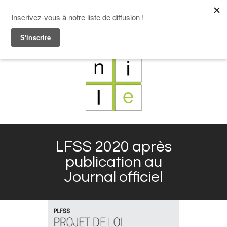
F
L
X
I
LFSS 2020 après
publication au
Journal officiel