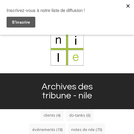
F
L
X
I
Archives des
tribune - nile
clients
(4)
do-tanks
(6)
événements
(18)
notes de nile
(70)