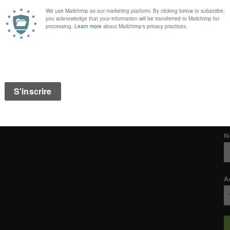
Tweets récents
I
d
Could not authenticate you.
P
de
N
A