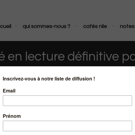
•
•
•
cueil
qui sommes-nous ?
cafés nile
notes 
en lecture définitive p
adopté en lecture définitive par l’Assemblée national