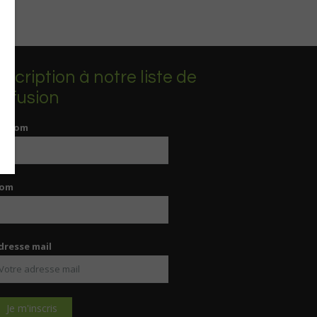
nscription à notre liste de
iffusion
rénom
om
dresse mail