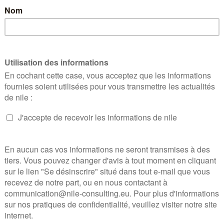
012 adopté en lecture d
mblée nationale