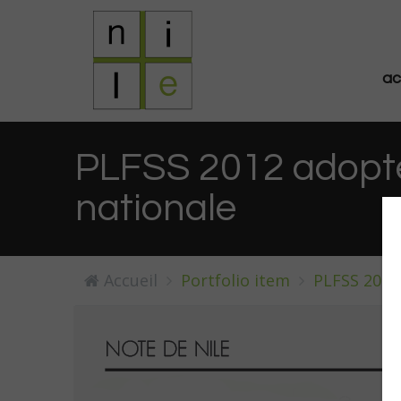
ac
PLFSS 2012 adopté 
nationale
Accueil
Portfolio item
PLFSS 2012 