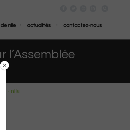
F
L
X
I
•
•
de nile
actualités
contactez-nous
ar l’Assemblée
e - nile