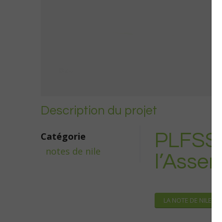
Description du projet
PLFSS 2
Catégorie
notes de nile
l’Asse
LA NOTE DE NILE