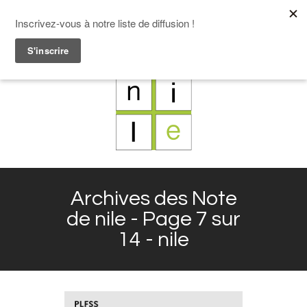
F
L
X
I
Archives des Note
de nile - Page 7 sur
14 - nile