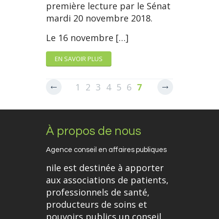
première lecture par le Sénat
mardi 20 novembre 2018.
Le 16 novembre […]
EN SAVOIR PLUS
1
2
3
4
5
6
7
8
9
10
11
12
13
14
À propos de nous
Agence conseil en affaires publiques
nile est destinée à apporter
aux associations de patients,
professionnels de santé,
producteurs de soins et
pouvoirs publics un conseil