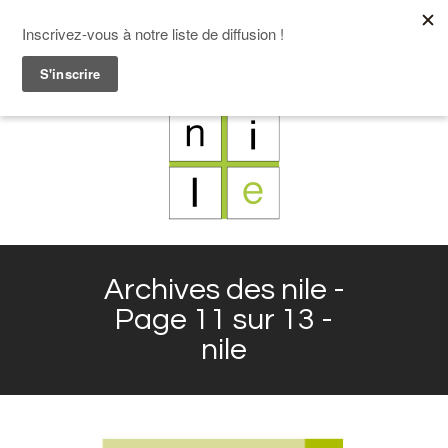
F
L
X
I
Archives des nile -
Page 11 sur 13 -
nile