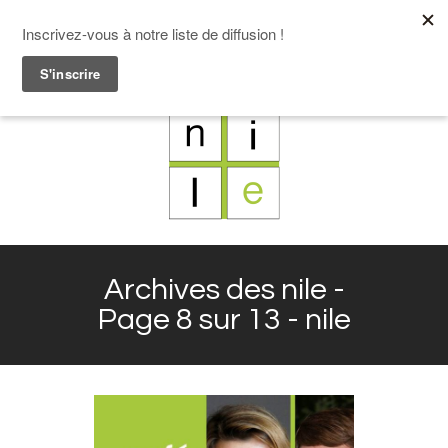
F
L
X
I
Archives des nile -
Page 8 sur 13 - nile