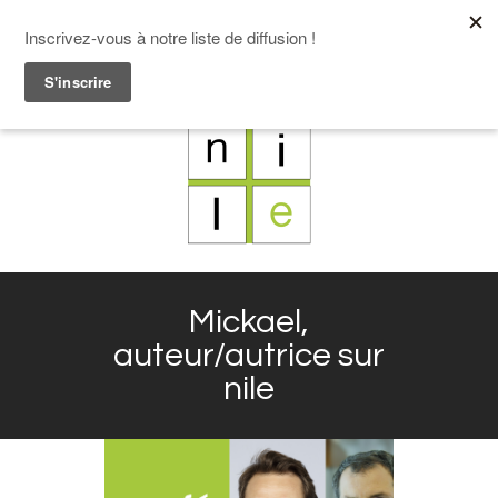
F
L
X
I
Mickael,
auteur/autrice sur
nile