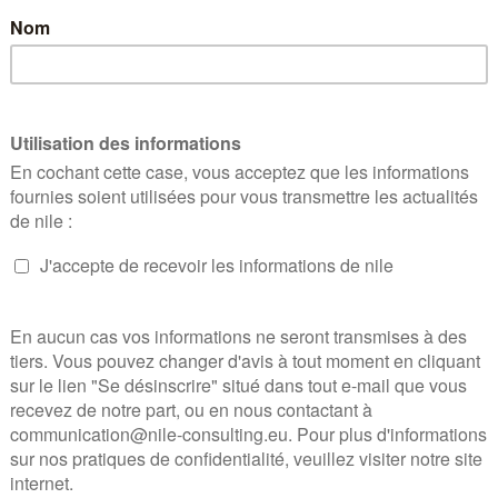
Mercredi 12 juillet 2023 sur Microsoft Teams
Marguerite Cazeneuve, directrice déléguée à 
de la Caisse nationale d […]
EN SAVOIR PLUS
Café nile avec Emman
Jolys
12 juillet 2023
|
Lever les freins au développement 
pratique 