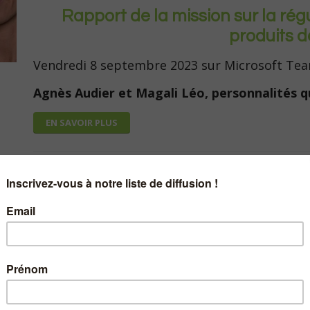
Rapport de la mission sur la rég
produits d
Vendredi 8 septembre 2023 sur Microsoft Te
Agnès Audier et Magali Léo, personnalités qu
EN SAVOIR PLUS
Café nile avec Margu
13 juillet 2023
|
Rapport charges et produits : le
202