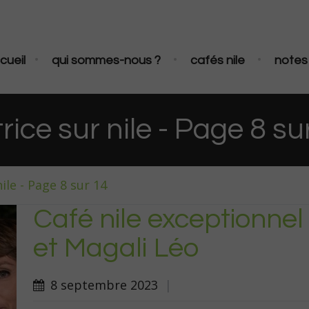
•
•
•
cueil
qui sommes-nous ?
cafés nile
notes 
rice sur nile - Page 8 su
ile - Page 8 sur 14
Café nile exceptionne
et Magali Léo
8 septembre 2023
|