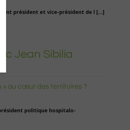
ent président et vice-président de l […]
ec Jean Sibilia
» au cœur des territoires ?
président politique hospitalo-