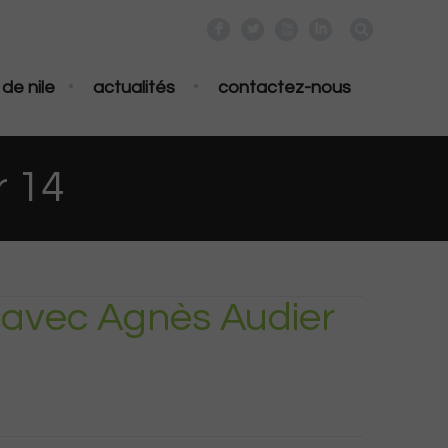
F
L
X
I
•
•
de nile
actualités
contactez-nous
r 14
l avec Agnès Audier