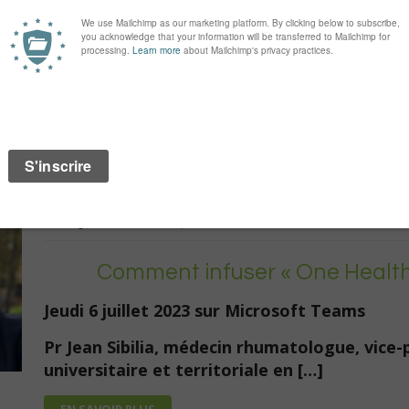
Mercredi 12 juillet 2023 sur Microsoft Teams
Emmanuel Hardy et Jordan Jolys, respectivem
EN SAVOIR PLUS
Café nile Grand Est av
6 juillet 2023
|
Comment infuser « One Health 
Jeudi 6 juillet 2023 sur Microsoft Teams
P
r Jean Sibilia,
médecin rhumatologue
,
vice-
universitaire et territoriale en […]