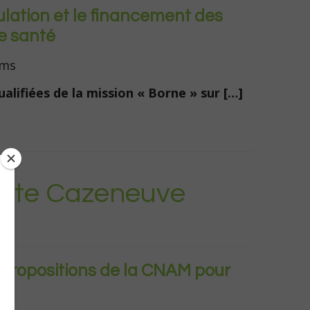
ulation et le financement des
e santé
ams
alifiées de la mission « Borne » sur […]
erite Cazeneuve
s propositions de la CNAM pour
4