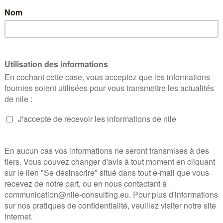
Mercredi 4 juin 2025 
Margaux Tellier-Poulain, Responsable de pro
l’Institut Montaigne
Alors que la […]
EN SAVOIR PLUS
Café nile avec Franck
7 mai 2025
|
Médecins et accès aux soins : 
Mercredi 7 mai 2025 s