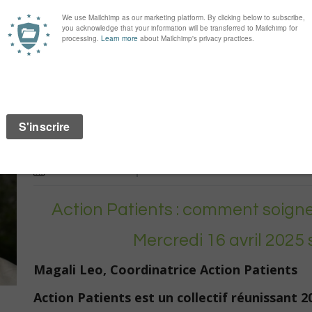
Franck Devulder, Président de la Confédérat
(CSMF […]
EN SAVOIR PLUS
Café nile avec Magali
16 avril 2025
|
Action Patients : comment soign
Mercredi 16 avril 2025
Magali Leo, Coordinatrice Action Patients
Action Patients est un collectif réunissant 20