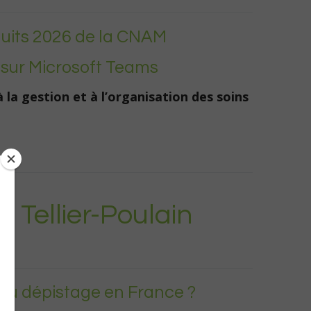
uits 2026 de la CNAM
5 sur Microsoft Teams
la gestion et à l’organisation des soins
 Tellier-Poulain
du dépistage en France ?