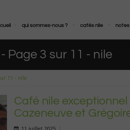
•
•
•
cueil
qui sommes-nous ?
cafés nile
notes 
- Page 3 sur 11 - nile
ur 11 - nile
Café nile exceptionne
Cazeneuve et Grégoir
11 juillet 2025
|