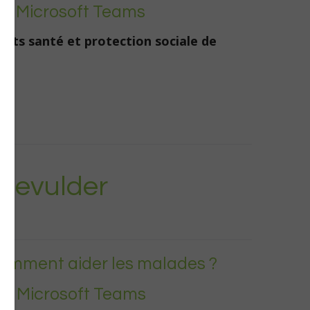
sur Microsoft Teams
jets santé et protection sociale de
 Devulder
comment aider les malades ?
ur Microsoft Teams