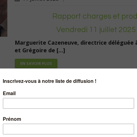
Rapport charges et prod
Vendredi 11 juillet 202
Marguerite Cazeneuve, directrice déléguée à 
et Grégoire de […]
EN SAVOIR PLUS
Café nile avec Margaux
4 juin 2025
|
Comment créer une culture 