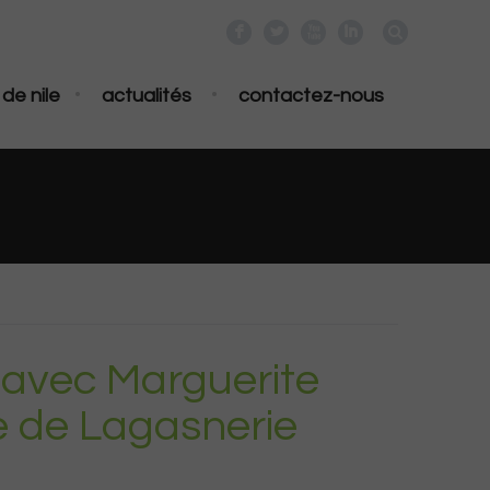
F
L
X
I
•
•
de nile
actualités
contactez-nous
l avec Marguerite
e de Lagasnerie