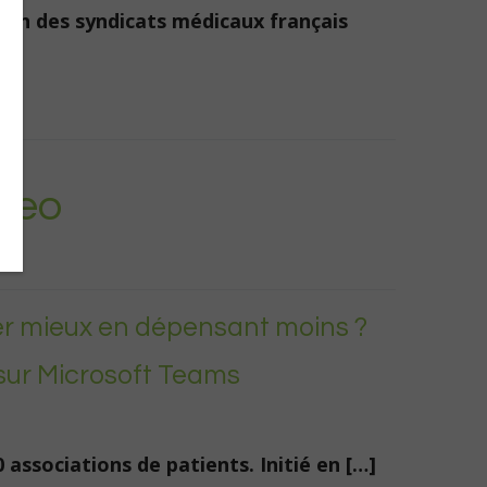
ion des syndicats médicaux français
 Leo
er mieux en dépensant moins ?
 sur Microsoft Teams
 associations de patients. Initié en […]