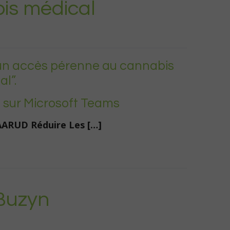
bis médical
 un accès pérenne au cannabis
l”.
5 sur Microsoft Teams
AARUD Réduire Les […]
 Buzyn