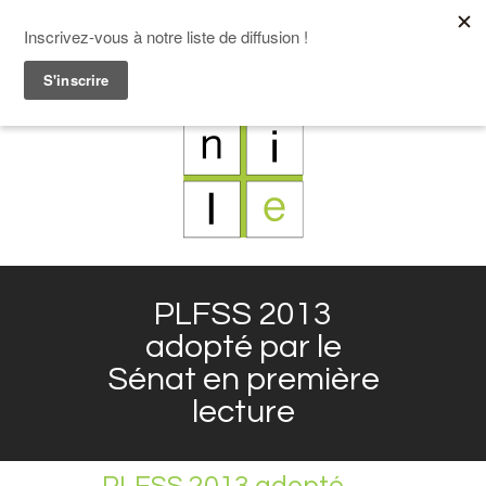
F
L
X
I
PLFSS 2013
adopté par le
Sénat en première
lecture