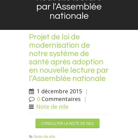
par l'Assemblée
nationale
Projet de loi de
modernisation de
notre système de
santé après adoption
en nouvelle lecture par
l’Assemblée nationale
1 décembre 2015
|
0
Commentaires
|
Note de nile
CONSULTER LA NOTE DE NILE
Note de nile