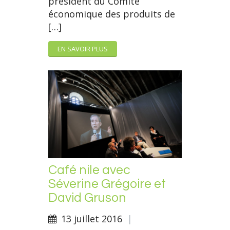
président du Comité
économique des produits de
[…]
EN SAVOIR PLUS
Café nile avec
Séverine Grégoire et
David Gruson
13 juillet 2016
|