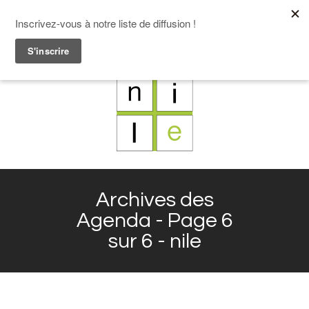
F
L
X
I
Archives des
Agenda - Page 6
sur 6 - nile