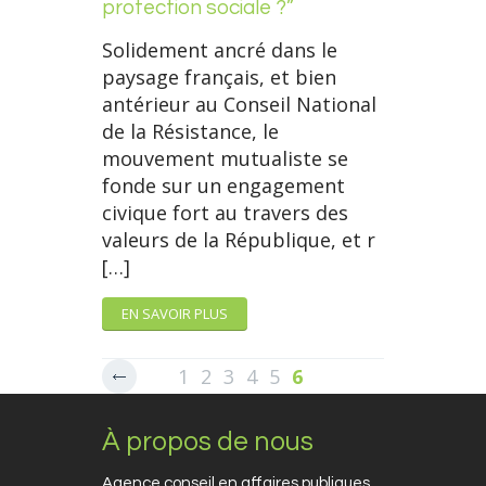
protection sociale ?”
Solidement ancré dans le
paysage français, et bien
antérieur au Conseil National
de la Résistance, le
mouvement mutualiste se
fonde sur un engagement
civique fort au travers des
valeurs de la République, et r
[…]
EN SAVOIR PLUS
1
2
3
4
5
6
À propos de nous
Agence conseil en affaires publiques