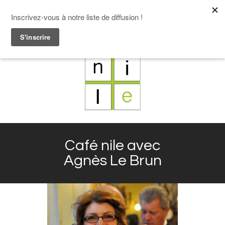
F
L
X
I
Café nile avec
Agnès Le Brun