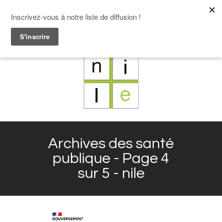
F
L
X
I
Archives des santé
publique - Page 4
sur 5 - nile