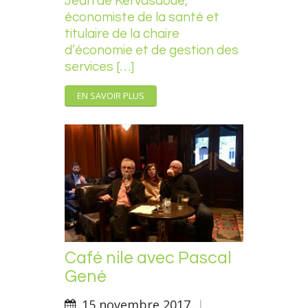
Jean de Kervasdoué,
économiste de la santé et
titulaire de la chaire
d’économie et de gestion des
services […]
EN SAVOIR PLUS
Café nile avec Pascal
Gené
15 novembre 2017
|