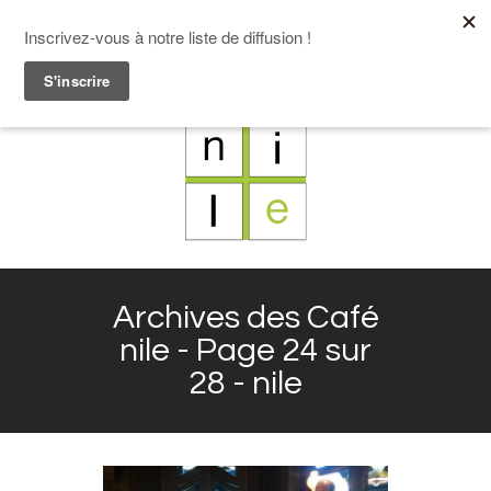
F
L
X
I
Archives des Café
nile - Page 24 sur
28 - nile