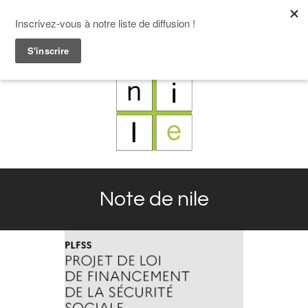
F
L
X
I
Note de nile