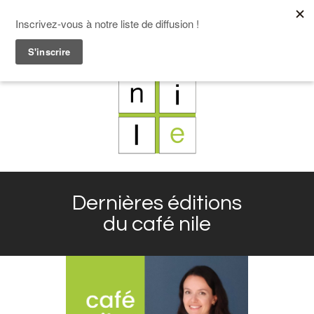
F
L
X
I
Dernières éditions
du café nile