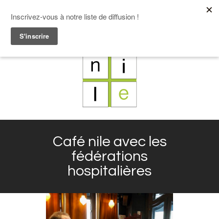
F
L
X
I
Café nile avec les
fédérations
hospitalières