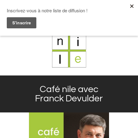
F
L
X
I
Café nile avec
Franck Devulder