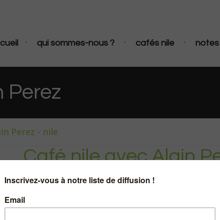
•
•
•
cueil
qui sommes-nous ?
cafés nile
notes 
n Perez
in Perez - nile
Café nile avec Alain P
21 juin 2017
|
0
Commentaires
|
Ca
« ASCO 2017 : et si l’on p