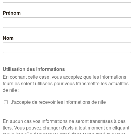
Mercredi 21 juin 20
Alain Perez, grand reporter, nous a fait l’honneu
sur le thème « ASCO 2017 : et si l’on parlait d
Invitat
L’ASCO est, sans conteste, la réunion scien
rapport avec la prise en charge des mala
traitements. Pourtant, 2017 restera un « cru »
qui a fait l’actualité, ce sont les stratégies
médecine ou les programmes sophistiqu
thérapeutique des patients. Certains résul
celui concernant un programme de suivi per
patient 6 mois d’espérance de vie. Beaucoup
utilement.
Alain Perez, grand reporter, couvre chaque 
l’honneur de venir nous présenter ce qu’