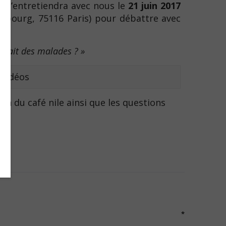
t s’entretiendra avec nous le
21 juin 2017
esbourg, 75116 Paris) pour débattre avec
arlait des malades ? »
 vidéos
ion du café nile ainsi que les questions
*