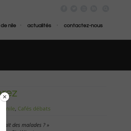
F
L
X
I
•
•
de nile
actualités
contactez-nous
erez
fé nile
,
Cafés débats
arlait des malades ? »