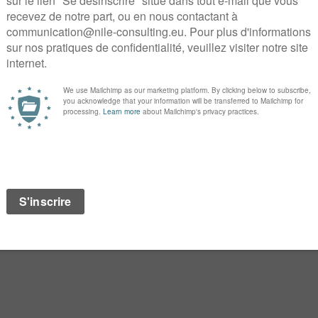
organisationnelles que de prises en charge e
à
8h30
au
Sir Winston
(situé au 5 rue de Pr
nous autour de la question :
« ASCO 2017 : et si l’on p
Podcast et
Retrouvez l’intégralité du podcast, la rediffus
posées à Alain Perez ci-dessous :
rediffusion
questions
Café nile