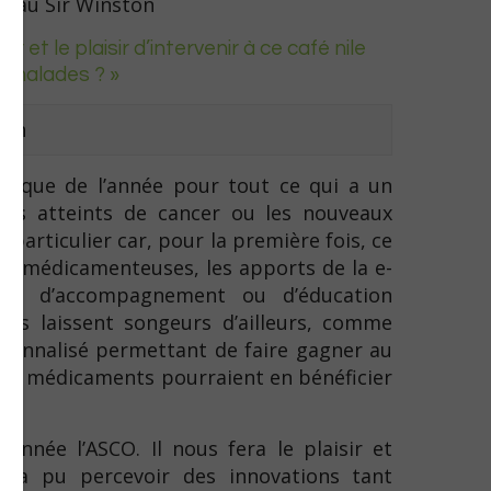
17
au Sir Winston
r et le plaisir d’intervenir à ce café nile
es malades ? »
ion
tifique de l’année pour tout ce qui a un
des atteints de cancer ou les nouveaux
 particulier car, pour la première fois, ce
 non-médicamenteuses, les apports de la e-
és d’accompagnement ou d’éducation
tats laissent songeurs d’ailleurs, comme
sonnalisé permettant de faire gagner au
 de médicaments pourraient en bénéficier
année l’ASCO. Il nous fera le plaisir et
il a pu percevoir des innovations tant