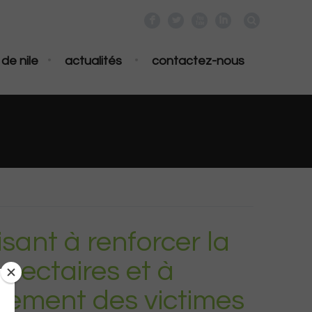
F
L
X
I
•
•
de nile
actualités
contactez-nous
visant à renforcer la
 sectaires et à
nement des victimes