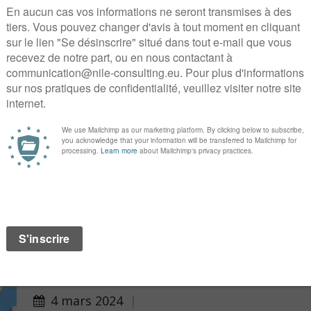
16 avril 2024
|
Après première lectur
à l’Assemblée nationa
Toute l’équipe de nile a le plaisir de vous com
de loi visant à lutter contre les pénuries de
EN SAVOIR PLUS
Note de nile sur la PPL
contre les pénuries d
4 mars 2024
|