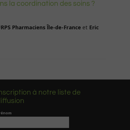
s la coordination des soins ?
URPS Pharmaciens Île-de-France
et
Eric
nscription à notre liste de
iffusion
rénom