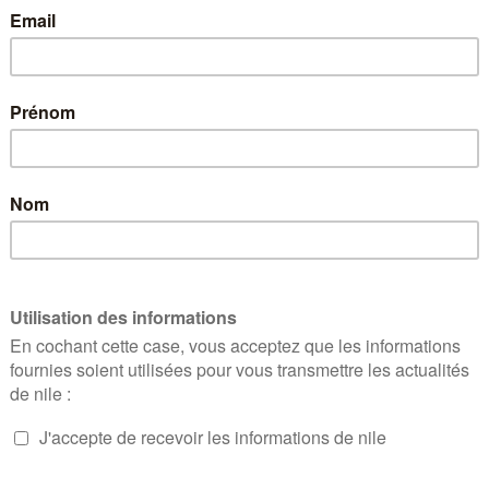
28 mai 2024
|
Toute l’équipe de nile a le plaisir de vous com
renforcer la lutte contre les dérives sectaire
victimes
Consultez la note de nile
Dans les années 90, la France a pris […]
EN SAVOIR PLUS
Note de nile sur la PPL
contre les pénuries d