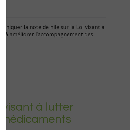
muniquer la note de nile sur la Loi visant à
s et à améliorer l’accompagnement des
 visant à lutter
e médicaments