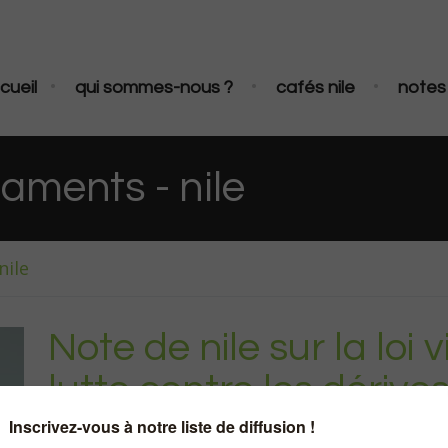
•
•
•
cueil
qui sommes-nous ?
cafés nile
notes 
aments - nile
nile
Note de nile sur la loi 
lutte contre les dérives
améliorer l’accompag