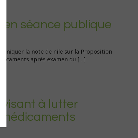
e en séance publique
le
muniquer la note de nile sur la Proposition
 médicaments après examen du […]
 visant à lutter
e médicaments