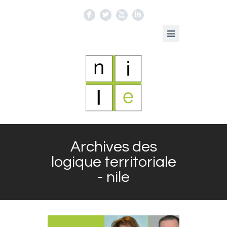
F
L
X
I
Archives des
logique territoriale
- nile