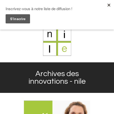
F
L
X
I
Archives des
innovations - nile