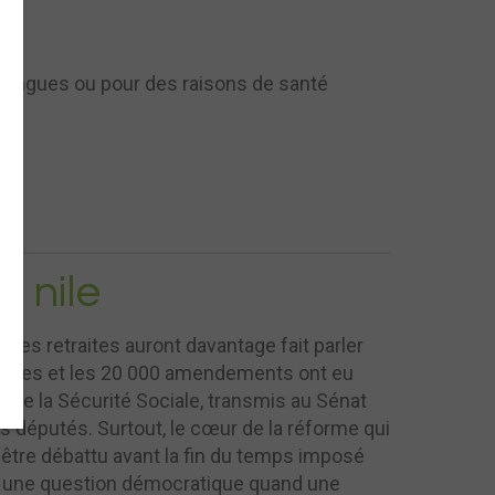
ans
s longues ou pour des raisons de santé
e nile
 des retraites auront davantage fait parler
’armes et les 20 000 amendements ont eu
ve de la Sécurité Sociale, transmis au Sénat
es députés. Surtout, le cœur de la réforme qui
pu être débattu avant la fin du temps imposé
ux une question démocratique quand une