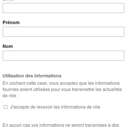
21 février 2023
|
Toute l’équipe de
nile
a le plaisir de vous communi
financement rectificative de la sécurité sociale 
l’Assemblée nationale
Consultez la note de nile sur
Le PLRFSS a pour objectif de réformer le système de
l’engagement de campagne du Président de la Répub
retraite.