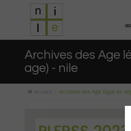
ac
Archives des Age lég
age) - nile
Accueil
Archives des Age légal de dép