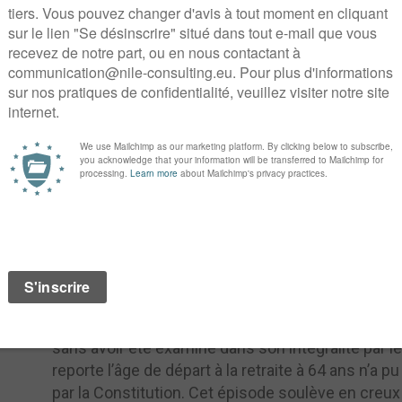
Les principales mesures visent à :
■ R
eporter l’âge de départ à la retraite de 62 à 64 
■ P
ermettre un départ anticipé pour les carrière
■
Prévenir l’usure professionnelle
■
Fermer certains régimes spéciaux de retraite
■ A
ugmenter la pension minimale de retraite
■ F
avoriser l’emploi des seniors.
L’avis d
Les débats à l’Assemblée nationale sur la réforme
par leur forme que pour leur fond. Les passes d
raison du projet de loi de financement rectificati
sans avoir été examiné dans son intégralité par l
reporte l’âge de départ à la retraite à 64 ans n’a 
par la Constitution. Cet épisode soulève en cre