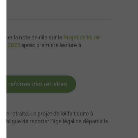
quer la note de nile sur le
Projet de loi de
pour 2023
après première lecture à
 la réforme des retraites
 retraite. Le projet de loi fait suite à
lique de reporter l’âge légal de départ à la