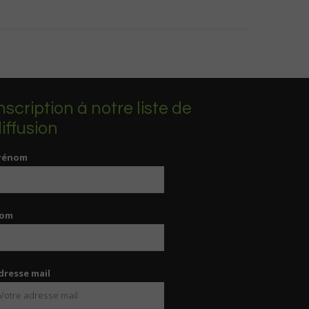
nscription à notre liste de
iffusion
rénom
om
dresse mail