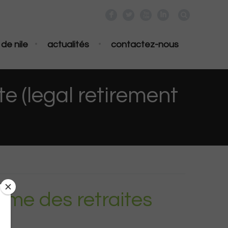
F
L
X
I
•
•
de nile
actualités
contactez-nous
te (legal retirement
orme des retraites