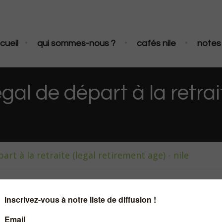
•
•
•
cueil
qui sommes-nous ?
cafés nile
notes 
al de départ à la retrai
art à la retraite (legal retirement age) - nile
Note de nile sur la réf
(PLFRSS)