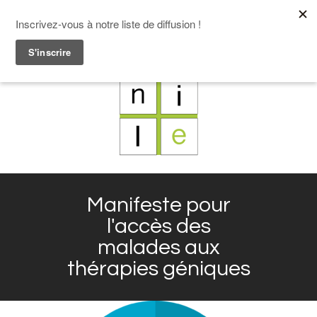
F
L
X
I
Manifeste pour
l'accès des
malades aux
thérapies géniques