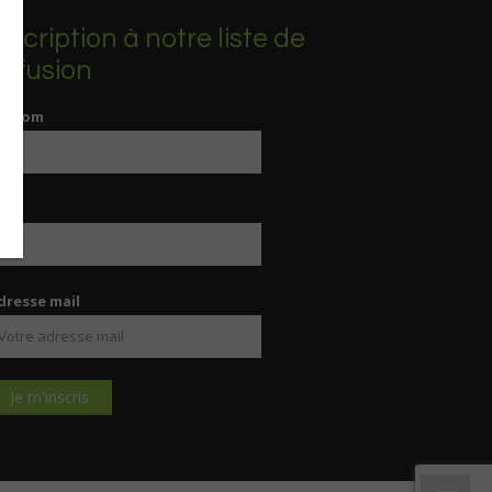
nscription à notre liste de
iffusion
rénom
om
dresse mail