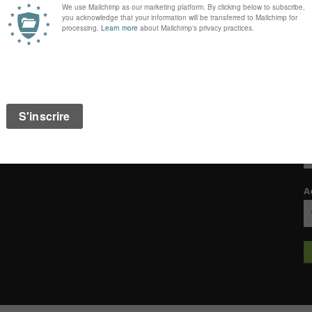
Tweets récents
I
d
Could not authenticate you.
P
de
N
A