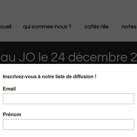
•
•
•
cueil
qui sommes-nous ?
cafés nile
notes 
 au JO le 24 décembre 
ubliée au JO le 24 décembre 2013 - nile