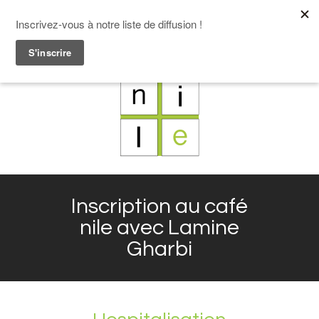
F
L
X
I
Inscription au café
nile avec Lamine
Gharbi