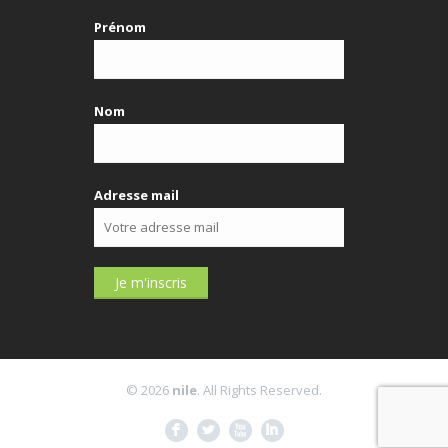
Prénom
Nom
Adresse mail
© 2026
nile
. All Rights Reserved.
F
L
X
I