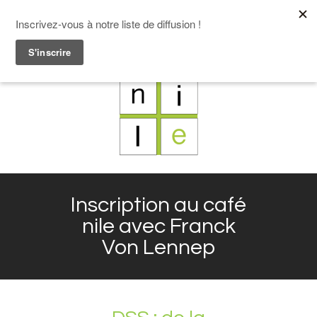
F
L
X
I
Inscription au café
nile avec Franck
Von Lennep