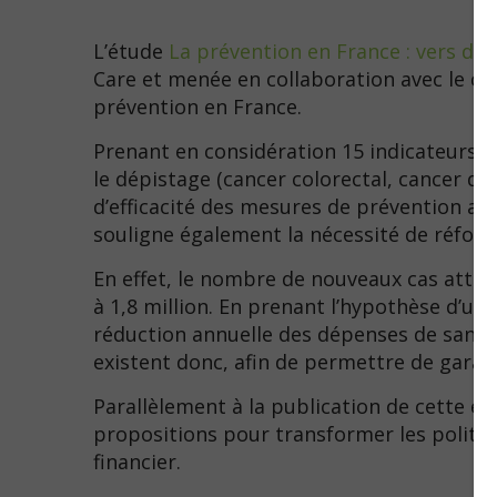
L’étude
La prévention en France : vers d
Care et menée en collaboration avec le cab
prévention en France.
Prenant en considération 15 indicateurs 
le dépistage (cancer colorectal, cancer d
d’efficacité des mesures de prévention ac
souligne également la nécessité de réfor
En effet, le nombre de nouveaux cas attri
à 1,8 million. En prenant l’hypothèse d’un
réduction annuelle des dépenses de santé 
existent donc, afin de permettre de garant
Parallèlement à la publication de cette ét
propositions pour transformer les politiqu
financier.