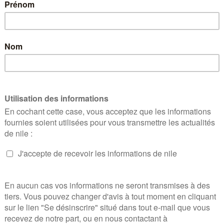
es macro-économies pour le système de santé
, publi
inet Asterès, a évalué les bénéfices potentiels d’un
couvrant tant les comportements (alimentation, cons
u sein…) que la vaccination, l’étude met en lumière
tuelles, de prise en charge des comportements à ris
mer notre approche des politiques publiques en pré
buables chaque année au manque de prévention pour 
 alignement de la France sur les meilleures performa
et à 2 ans le gain de vie sans maladie chronique ou
ir la santé des citoyens et la pérennité du système 
ude, le groupe de travail « Prévention » des Acteurs
es de prévention, sur le plan organisationnel, dans