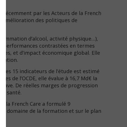
ée récemment par les Acteurs de la French
e amélioration des politiques de
ommation d’alcool, activité physique…),
 des performances contrastées en termes
ques, et d’impact économique global. Elle
vention.
les 15 indicateurs de l’étude est estimé
nces de l’OCDE, elle évalue à 16,7 Md€ la
 grave. De réelles marges de progression
de santé.
 de la French Care a formulé 9
 le domaine de la formation et sur le plan