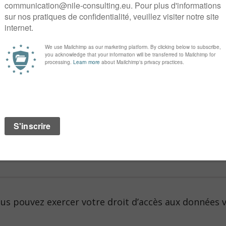
es recommandations des Acteurs de la French Care, no
e, président des Acteurs de la French Care, et Nic
 3 avril 2024 de 8h30 à 10h.
voir au café nile
le
Pr Antoine Tesnière, président 
e aura lieu en visio-conférence mercredi 3 avril 2024 
révention en France : vers des macro-économies pou
et menée en collaboration avec le cabinet Asterès.
 en visio-conférence, merci de confirmer votre présence en
a communiqué à l’issue de l’inscription et est disponible
suivre.
s pouvez exercer votre droit d’accès aux données vo