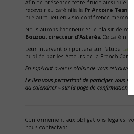
Afin de présenter cette étude ainsi que l
recevoir au café nile le
Pr Antoine Tesnièr
nile aura lieu en visio-conférence mercredi
Nous aurons l’honneur et le plaisir de rece
Bouzou, directeur d’Asterès
. Ce café nil
Leur intervention portera sur l’étude
La p
publiée par les Acteurs de la French Care 
En espérant avoir le plaisir de vous retrouver
Le lien vous permettant de participer vous ser
au calendrier »
sur la page de confirmation
à 
Conformément aux obligations légales, vou
nous contactant.