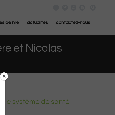
F
L
X
I
es de nile
actualités
contactez-nous
ère et Nicolas
r le système de santé