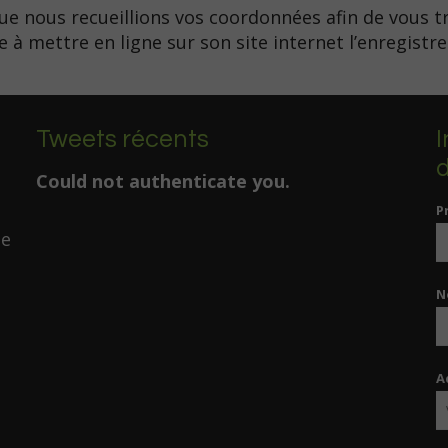
que nous recueillions vos coordonnées afin de vous t
e à mettre en ligne sur son site internet l’enregist
Tweets récents
I
d
Could not authenticate you.
P
de
N
A