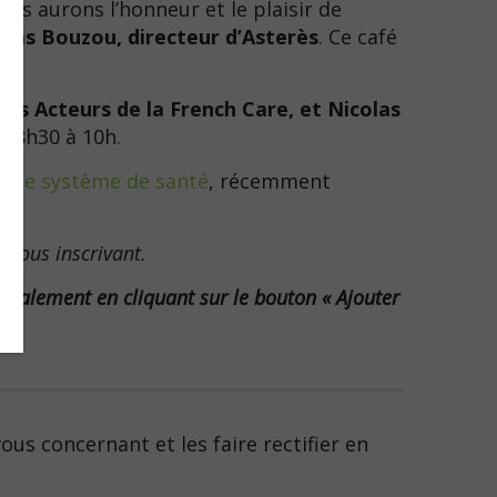
us aurons l’honneur et le plaisir de
olas Bouzou, directeur d’Asterès
. Ce café
des Acteurs de la French Care, et Nicolas
de 8h30 à 10h.
r le système de santé
, récemment
 vous inscrivant.
 également en cliquant sur le bouton « Ajouter
us concernant et les faire rectifier en