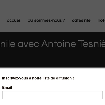
accueil
qui sommes-nous ?
cafés nile
not
 nile avec Antoine Tesni
c Antoine Tesnière et Nicolas Bouzou
nce : vers des macro-économies pou