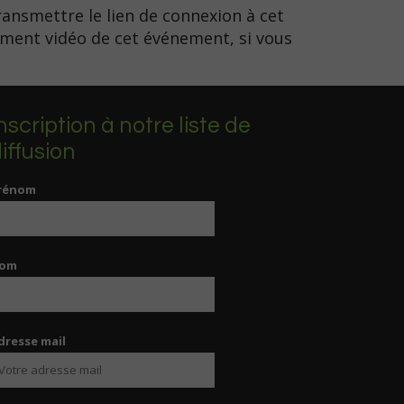
ransmettre le lien de connexion à cet
rement vidéo de cet événement, si vous
nscription à notre liste de
iffusion
rénom
om
dresse mail