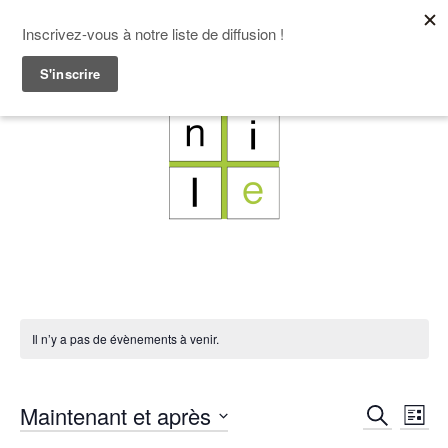
F
L
X
I
Il n’y a pas de évènements à venir.
Rech
Maintenant et après
Na
Recherch
Liste
de
Sélectionnez