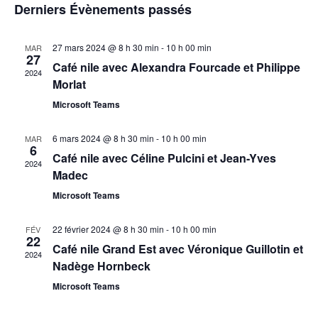
et
Derniers Évènements passés
une
vu
navi
date.
év
27 mars 2024 @ 8 h 30 min
-
10 h 00 min
MAR
27
de
Café nile avec Alexandra Fourcade et Philippe
2024
Morlat
vues
Microsoft Teams
Évè
6 mars 2024 @ 8 h 30 min
-
10 h 00 min
MAR
6
Café nile avec Céline Pulcini et Jean-Yves
2024
Madec
Microsoft Teams
22 février 2024 @ 8 h 30 min
-
10 h 00 min
FÉV
22
Café nile Grand Est avec Véronique Guillotin et
2024
Nadège Hornbeck
Microsoft Teams