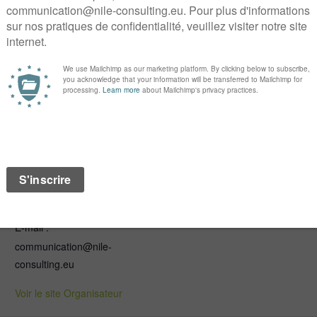
 Google Agenda
+ Exporter vers iCal
ORGANISATEUR
nile
Téléphone :
01 40 46 78 00
E-mail :
communication@nile-
consulting.eu
Voir le site Organisateur