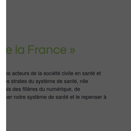
de la France »
des acteurs de la société civile en santé et
 les strates du système de santé, nile
biais des filières du numérique, de
évoluer notre système de santé et le repenser à