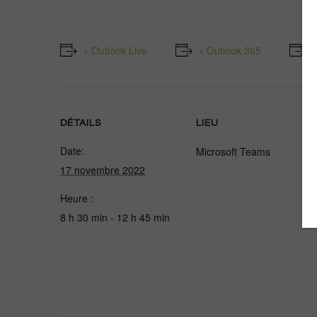
+ Outlook Live
+ Outlook 365
+
DÉTAILS
LIEU
Date:
Microsoft Teams
17 novembre 2022
Heure :
8 h 30 min - 12 h 45 min