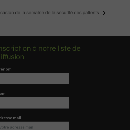
ccasion de la semaine de la sécurité des patients
nscription à notre liste de
iffusion
rénom
om
dresse mail