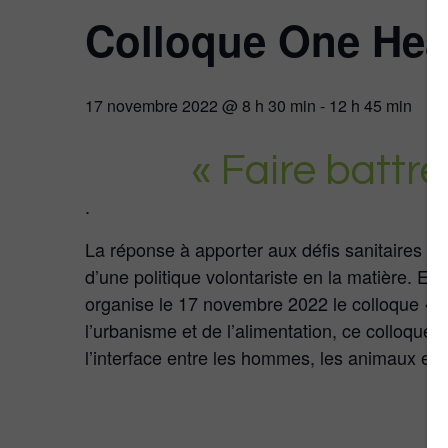
Colloque One Hea
17 novembre 2022 @ 8 h 30 min
-
12 h 45 min
« Faire battr
.
La réponse à apporter aux défis sanitaires et
d’une politique volontariste en la matière. E
organise le 17 novembre 2022 le colloque « Fa
l’urbanisme et de l’alimentation, ce colloque 
l’interface entre les hommes, les animaux et