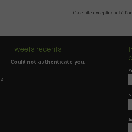
Café nile exceptionnel à l’o
Tweets récents
I
d
Could not authenticate you.
P
de
N
A