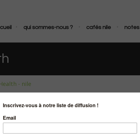
•
•
•
cueil
qui sommes-nous ?
cafés nile
notes 
th
ealth - nile