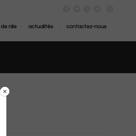
F
L
X
I
•
•
de nile
actualités
contactez-nous