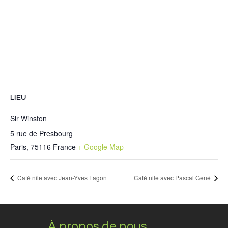
LIEU
Sir Winston
5 rue de Presbourg
Paris
,
75116
France
+ Google Map
Café nile avec Jean-Yves Fagon
Café nile avec Pascal Gené
À propos de nous