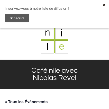
F
L
X
I
Café nile avec
Nicolas Revel
« Tous les Évènements