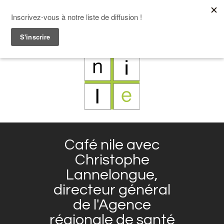
F
L
X
I
Café nile avec
Christophe
Lannelongue,
directeur général
de l'Agence
régionale de santé