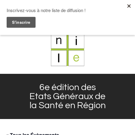
F
L
X
I
6e édition des
Etats Généraux de
la Santé en Région
« Tous les Évènements