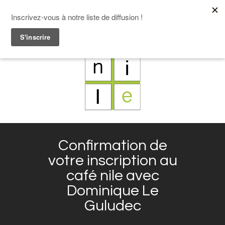
F
L
X
I
Confirmation de
votre inscription au
café nile avec
Dominique Le
Guludec