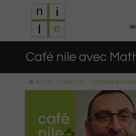
ac
Café nile avec Ma
Accueil
Café nile
Café nile avec M