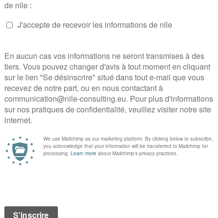
urgences, les différentes missions et rapport
d’actualité.
Dans le livre
Hôpital : un chef-d’œuvre en péril
(
une vision sans concession de l’hôpital. Il 
le réformer au sein du système de santé, issu
Réecoutez l’intervention de Mathias Wargon a
Podca
Café nile Mathias Wargon