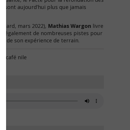
s, sont aujourd’hui plus que jamais
Fayard, mars 2022),
Mathias Wargon
livre
ouvre également de nombreuses pistes pour
es de son expérience de terrain.
u café nile
st