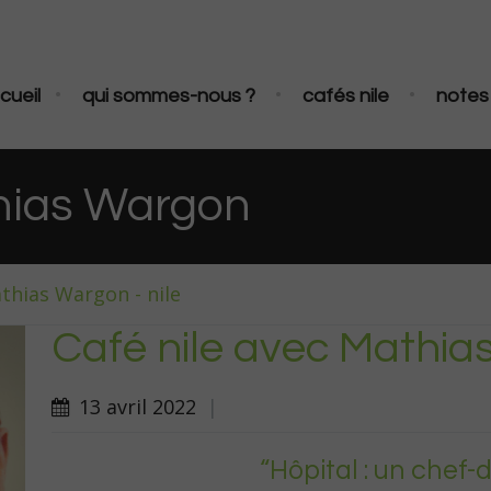
•
•
•
cueil
qui sommes-nous ?
cafés nile
notes 
thias Wargon
athias Wargon - nile
Café nile avec Mathi
13 avril 2022
|
“Hôpital : un chef-