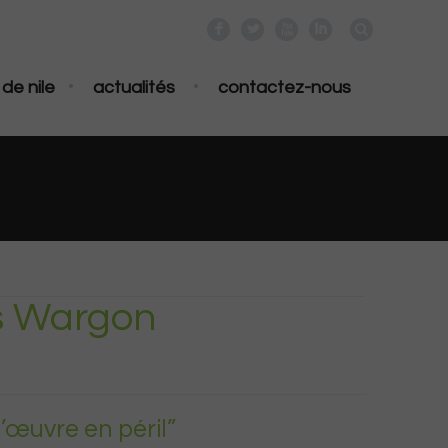
F
L
X
I
•
•
de nile
actualités
contactez-nous
as Wargon
d’œuvre en péril”