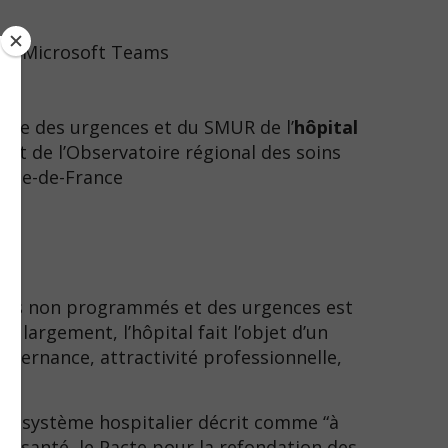
 sur Microsoft Teams
rvice des urgences et du SMUR de l’
hôpital
ent de l’Observatoire régional des soins
’Île-de-France
soins non programmés et des urgences est
 largement, l’hôpital fait l’objet d’un
uvernance, attractivité professionnelle,
’un système hospitalier décrit comme “à
la santé, le Pacte pour la refondation des