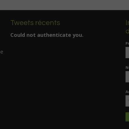
Tweets récents
I
d
Could not authenticate you.
P
de
N
A