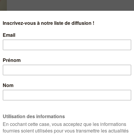
Mercredi 13 avril 2022
Mathias Wargon est urgentiste
, chef du se
Delafontaine de Saint-Denis (93)
et présid
non programmés d
La problématique de l’accès aux soins, des 
depuis de nombreux mois un sujet majeur. Plus
intense débat : organisation, financement, go
lits…
Autant de questions qui, malgré le constat d
bout de souffle” dès 2018, malgré le Ségur de 