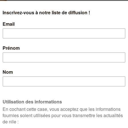
Lise Alter, Directrice générale de l’Agence d
responsable de projets Prévention à 
Dans le cadre du plan France 2030, l’
Agence de
stratégie visant à soutenir l’innovation pour 
Cette stratégie s’articule autour de 3 axes e
170 millions d’euros :
■
accélérer la recherche
sur l’impact des fa
biologiques, comportementaux, sociaux… – su
par l’agence de programmes Inserm et doté d
■
démontrer la valeur des innovations
, à t
millions d’euros pour favoriser l’émergence d
enjeux de santé publique comme la santé mental
encore la prévention des maladies chronique