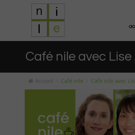
ac
Café nile avec Lise A
Accueil
Café nile
Café nile avec Lis