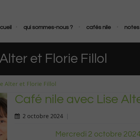
•
•
•
cueil
qui sommes-nous ?
cafés nile
notes 
lter et Florie Fillol
e Alter et Florie Fillol
Café nile avec Lise Alter
2 octobre 2024
|
Mercredi 2 octobre 202