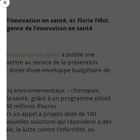
e l’innovation en santé, et Florie Fillol,
l’Agence de l’innovation en santé
 l’innovation en santé
a publié une
la mettre au service de la prévention.
t est dotée d’une enveloppe budgétaire de
cteurs environnementaux – chimiques,
r la santé, grâce à un programme piloté
e 50 millions d’euros
ravers un appel à projets doté de 100
e nouvelles solutions qui répondent à des
e, la lutte contre l’infertilité, ou
s