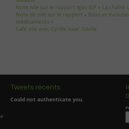
Maladie
Note nile sur le rapport Igas-IGF « La chaîne
Note de nile sur le rapport « Bilan et évoluti
médicaments »
Café nile avec Cyrille Isaac-Sibille
Tweets récents
I
d
Could not authenticate you.
P
de