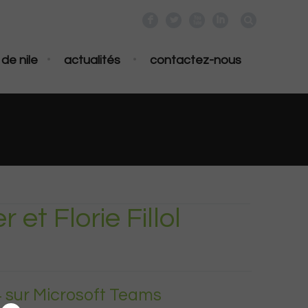
F
L
X
I
•
•
de nile
actualités
contactez-nous
 et Florie Fillol
4 sur Microsoft Teams