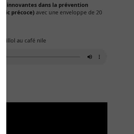
ies innovantes dans la prévention
stic précoce)
avec une enveloppe de 20
 Fillol au café nile